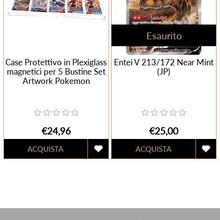
Esaurito
Case Protettivo in Plexiglass
Entei V 213/172 Near Mint
magnetici per 5 Bustine Set
(JP)
Artwork Pokemon
€24,96
€25,00