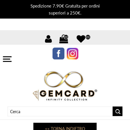
Spedizione 7.90€ Gratuita per ordini
superiori a 250€.
(0)
(0)
<< TORNA INDIETRO