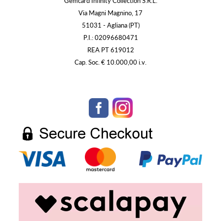
Gemcard Infinity Collection S.R.L.
Via Magni Magnino, 17
51031 - Agliana (PT)
P.I.: 02096680471
REA PT 619012
Cap. Soc. € 10.000,00 i.v.