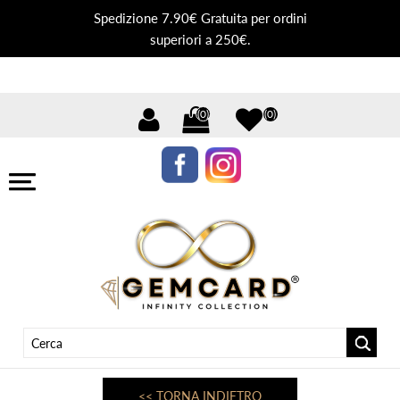
Spedizione 7.90€ Gratuita per ordini
superiori a 250€.
(0)
(0)
<< TORNA INDIETRO