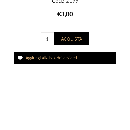
Cod.:
2199
€3,00