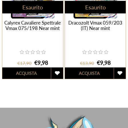
Esaurito
Esaurito
Calyrex Cavaliere Spettrale
Dracozolt Vmax 059/203
Vmax 075/198 Near mint
(IT) Near mint
€9,98
€9,98
€17,90
€13,90