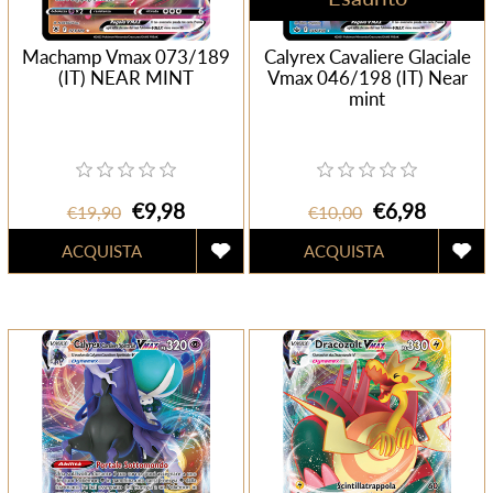
Machamp Vmax 073/189
Calyrex Cavaliere Glaciale
(IT) NEAR MINT
Vmax 046/198 (IT) Near
mint
€9,98
€6,98
€19,90
€10,00