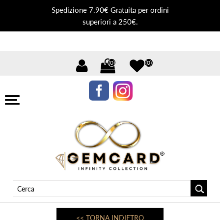
Spedizione 7.90€ Gratuita per ordini
superiori a 250€.
(0)
(0)
<< TORNA INDIETRO