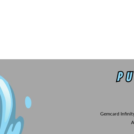
Gemcard Infinit
A