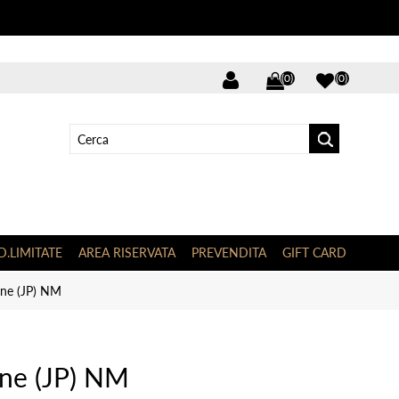
(0)
(0)
D.LIMITATE
AREA RISERVATA
PREVENDITA
GIFT CARD
ne (JP) NM
ne (JP) NM