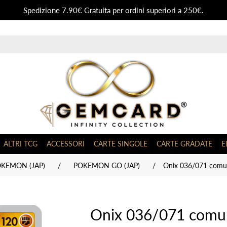
Spedizione 7.90€ Gratuita per ordini superiori a 250€.
ALTRI TCG
ACCESSORI
CARTE SINGOLE
CARTE GRADATE
E
OKEMON (JAP)
/
POKEMON GO (JAP)
/
Onix 036/071 comu
Onix 036/071 comu