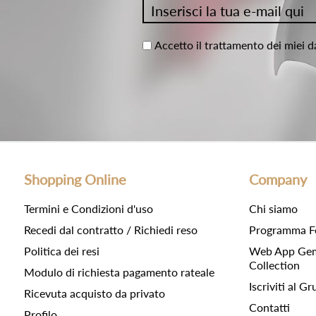
Accetto il trattamento dei miei d
Shopping Online
Company
Termini e Condizioni d'uso
Chi siamo
Recedi dal contratto / Richiedi reso
Programma F
Politica dei resi
Web App Gemc
Collection
Modulo di richiesta pagamento rateale
Iscriviti al 
Ricevuta acquisto da privato
Contatti
Profilo