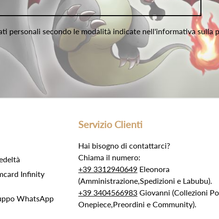
ati personali secondo le modalità indicate nell'informativa sulla 
Servizio Clienti
Hai bisogno di contattarci?
Chiama il numero:
edeltà
+39 3312940649
Eleonora
ard Infinity
(Amministrazione,Spedizioni e Labubu).
+39 3404566983
Giovanni (Collezioni 
Gruppo WhatsApp
Onepiece,Preordini e Community).