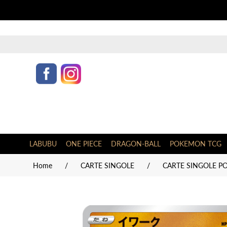
LABUBU
ONE PIECE
DRAGON-BALL
POKEMON TCG
Home
/
CARTE SINGOLE
/
CARTE SINGOLE P