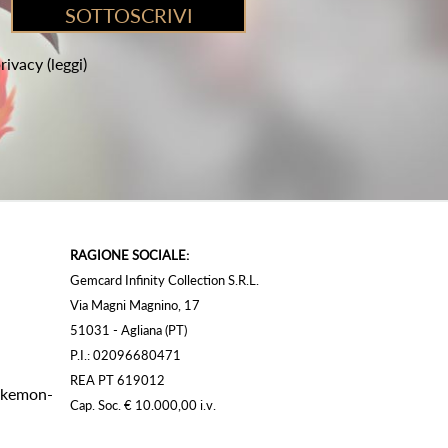
privacy
(leggi)
RAGIONE SOCIALE:
Gemcard Infinity Collection S.R.L.
Via Magni Magnino, 17
51031 - Agliana (PT)
P.I.: 02096680471
REA PT 619012
Pokemon-
Cap. Soc. € 10.000,00 i.v.