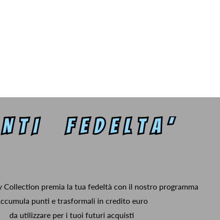
y Collection premia la tua fedeltà con il nostro programma
ccumula punti e trasformali in credito euro
da utilizzare per i tuoi futuri acquisti