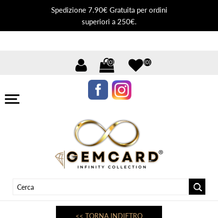
Spedizione 7.90€ Gratuita per ordini
superiori a 250€.
(0)
(0)
<< TORNA INDIETRO