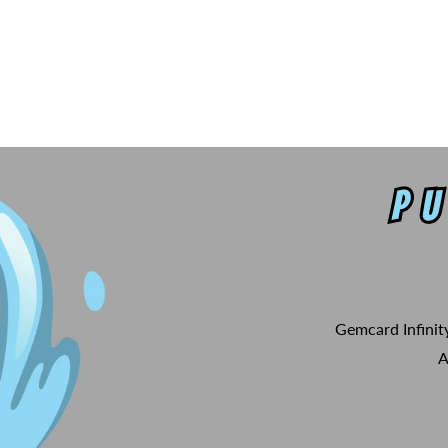
Gemcard Infinit
A