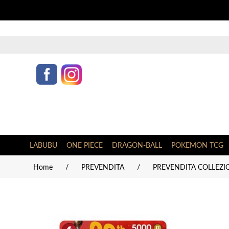
LABUBU
ONE PIECE
DRAGON-BALL
POKEMON TCG
Home
/
PREVENDITA
/
PREVENDITA COLLEZIO