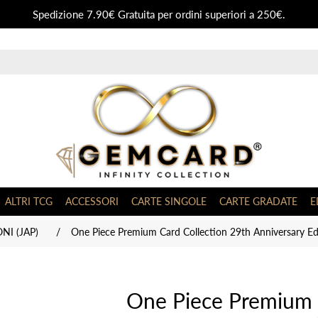
Spedizione 7.90€ Gratuita per ordini superiori a 250€.
ALTRI TCG
ACCESSORI
CARTE SINGOLE
CARTE GRADATE
E
NI (JAP)
/
One Piece Premium Card Collection 29th Anniversary Edi
One Piece Premium 