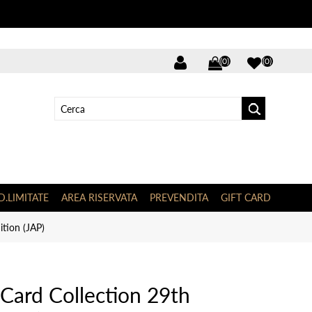
(0)
(0)
D.LIMITATE
AREA RISERVATA
PREVENDITA
GIFT CARD
tion (JAP)
Card Collection 29th