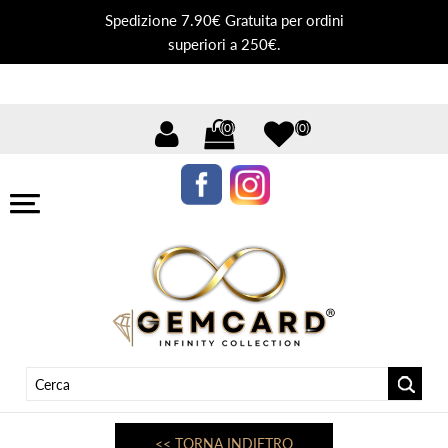
Spedizione 7.90€ Gratuita per ordini
superiori a 250€.
(0)
(0)
<< TORNA INDIETRO