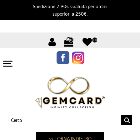
Spedizione 7.90€ Gratuita per ordini
superiori a 250€.
(0)
(0)
<< TORNA INDIETRO