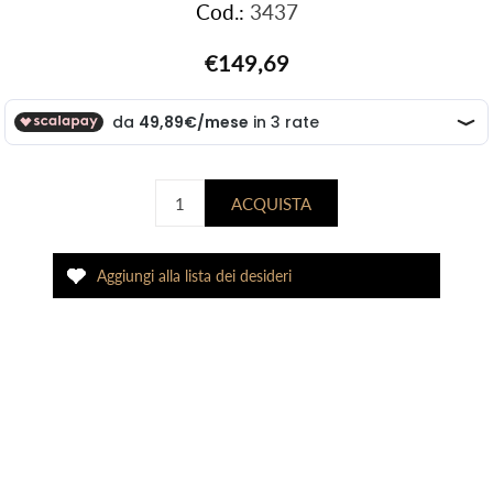
Cod.:
3437
€149,69