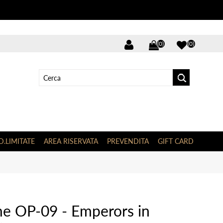
(0)
(0)
D.LIMITATE
AREA RISERVATA
PREVENDITA
GIFT CARD
e OP-09 - Emperors in