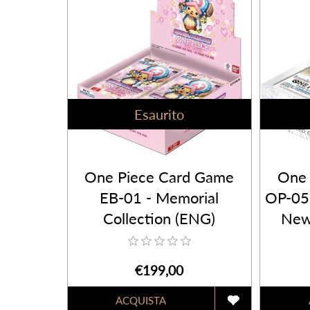
Esaurito
One Piece Card Game
One 
EB-01 - Memorial
OP-05 
Collection (ENG)
New 
Busti
€199,00