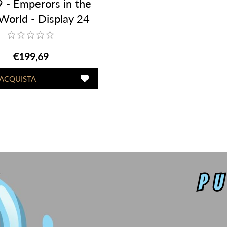
 - Emperors in the
orld - Display 24
ne (ENG) - Sigillato
€199,69