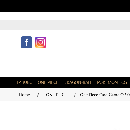
LABUBU
ONE PIECE
DRAGON-BALL
POKEMON TCG
Home
/
ONE PIECE
/
One Piece Card Game OP-09