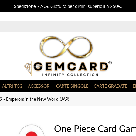
Spedizione 7.90€ Gratuita per ordini superiori a 250€.
ALTRI TCG
ACCESSORI
CARTE SINGOLE
CARTE GRADATE
E
 - Emperors in the New World (JAP)
One Piece Card Gam