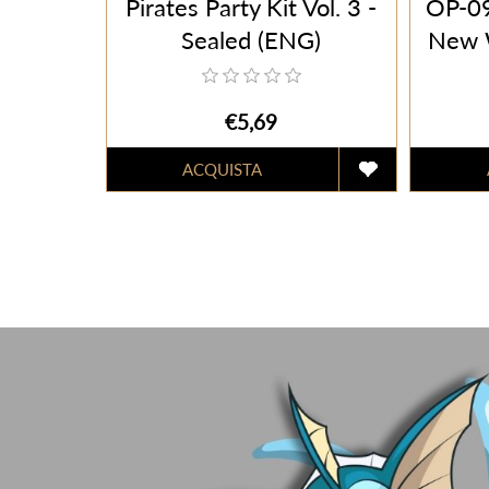
Pirates Party Kit Vol. 3 -
OP-09
Sealed (ENG)
New W
Busti
€5,69