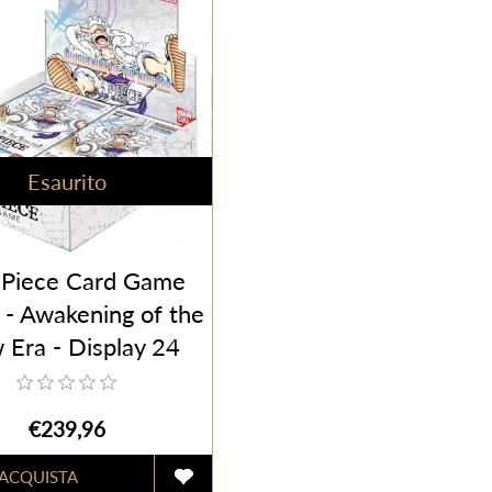
Esaurito
Piece Card Game
- Awakening of the
Era - Display 24
ne (ENG) - Sigillato
€239,96