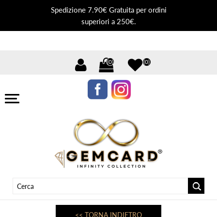
Spedizione 7.90€ Gratuita per ordini
superiori a 250€.
(0)
(0)
<< TORNA INDIETRO