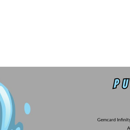
Gemcard Infinit
A