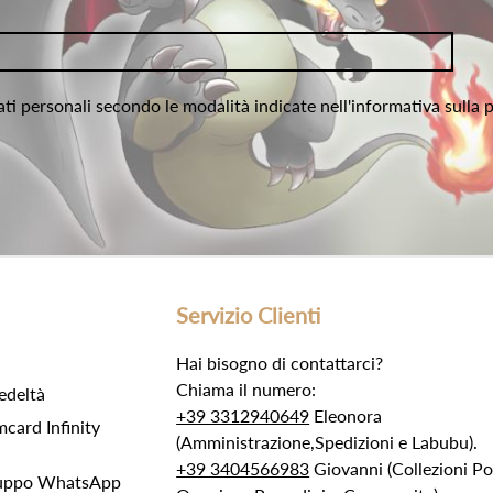
ati personali secondo le modalità indicate nell'informativa sulla 
Servizio Clienti
Hai bisogno di contattarci?
Chiama il numero:
edeltà
+39 3312940649
Eleonora
ard Infinity
(Amministrazione,Spedizioni e Labubu).
+39 3404566983
Giovanni (Collezioni 
Gruppo WhatsApp