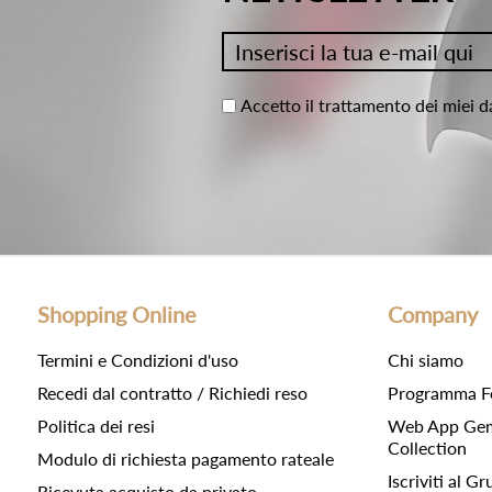
Accetto il trattamento dei miei d
Shopping Online
Company
Termini e Condizioni d'uso
Chi siamo
Recedi dal contratto / Richiedi reso
Programma F
Politica dei resi
Web App Gemc
Collection
Modulo di richiesta pagamento rateale
Iscriviti al 
Ricevuta acquisto da privato