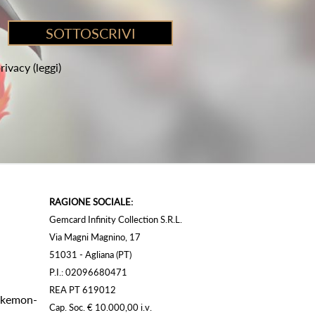
privacy
(leggi)
RAGIONE SOCIALE:
Gemcard Infinity Collection S.R.L.
Via Magni Magnino, 17
51031 - Agliana (PT)
P.I.: 02096680471
REA PT 619012
Pokemon-
Cap. Soc. € 10.000,00 i.v.