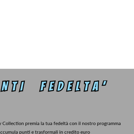
y Collection premia la tua fedeltà con il nostro programma
ccumula punti e trasformali in credito euro