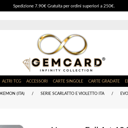
Spedizione 7.90€ Gratuita per ordini superiori a 250€.
ALTRI TCG
ACCESSORI
CARTE SINGOLE
CARTE GRADATE
E
KEMON (ITA)
/
SERIE SCARLATTO E VIOLETTO ITA
/
EVO