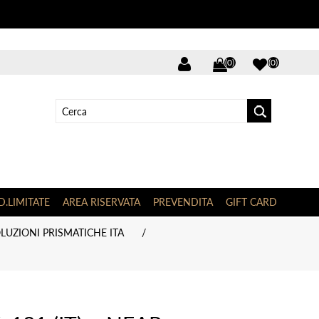
(0)
(0)
D.LIMITATE
AREA RISERVATA
PREVENDITA
GIFT CARD
LUZIONI PRISMATICHE ITA
/