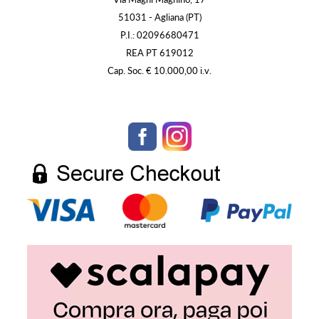
51031 - Agliana (PT)
P.I.: 02096680471
REA PT 619012
Cap. Soc. € 10.000,00 i.v.