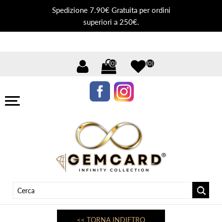
Spedizione 7.90€ Gratuita per ordini
superiori a 250€.
(0)
(0)
<< TORNA INDIETRO