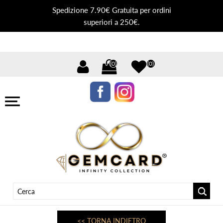
Spedizione 7.90€ Gratuita per ordini
superiori a 250€.
(0)
(0)
<< TORNA INDIETRO