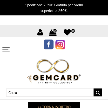
Spedizione 7.90€ Gratuita per ordini
superiori a 250€.
(0)
(0)
<< TORNA INDIETRO