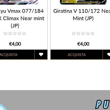
kyu Vmax 077/184
Giratina V 110/172 Ne
Climax Near mint
Mint (JP)
(JP)
€4,00
€4,00