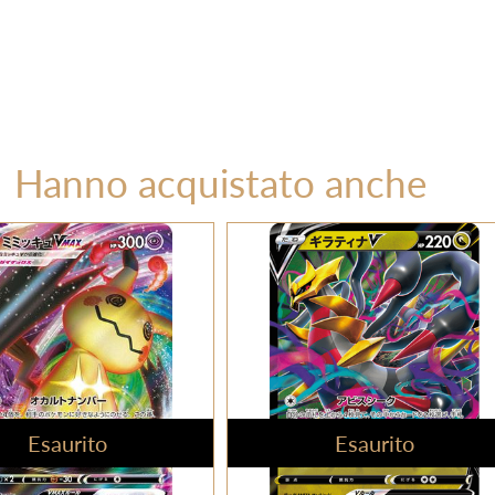
Hanno acquistato anche
Esaurito
Esaurito