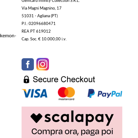
Gemcard Infinity Collection S.R.L.
Via Magni Magnino, 17
51031 - Agliana (PT)
P.I.: 02096680471
REA PT 619012
Pokemon-
Cap. Soc. € 10.000,00 i.v.