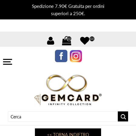
Spedizione 7.90€ Gratuita per ordini
superiori a 250€.
(0)
(0)
<< TORNA INDIETRO