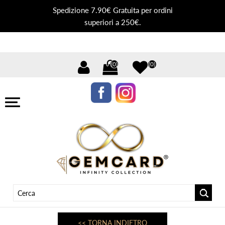
Spedizione 7.90€ Gratuita per ordini
superiori a 250€.
(0)
(0)
<< TORNA INDIETRO