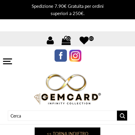
Spedizione 7.90€ Gratuita per ordini
superiori a 250€.
(0)
(0)
<< TORNA INDIETRO