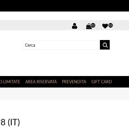
(0)
(0)
D.LIMITATE
AREA RISERVATA
PREVENDITA
GIFT CARD
 (IT)