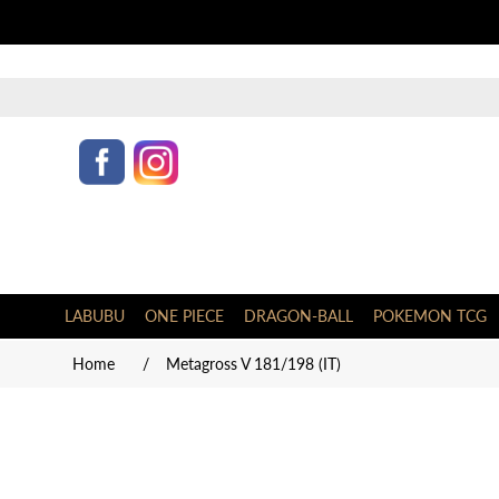
LABUBU
ONE PIECE
DRAGON-BALL
POKEMON TCG
Home
/
Metagross V 181/198 (IT)