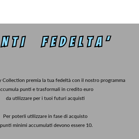
y Collection premia la tua fedeltà con il nostro programma
ccumula punti e trasformali in credito euro
da utilizzare per i tuoi futuri acquisti
Per poterli utilizzare in fase di acquisto
 punti minimi accumulati devono essere 10.