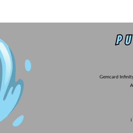
Gemcard Infinit
A
i