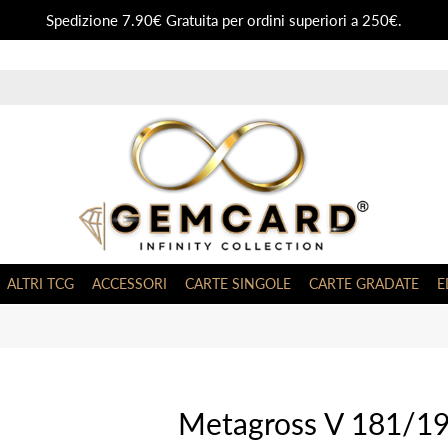
Spedizione 7.90€ Gratuita per ordini superiori a 250€.
ALTRI TCG
ACCESSORI
CARTE SINGOLE
CARTE GRADATE
E
Metagross V 181/198