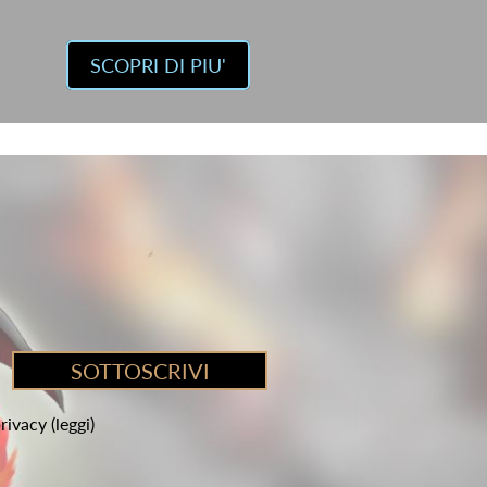
SCOPRI DI PIU'
privacy
(leggi)