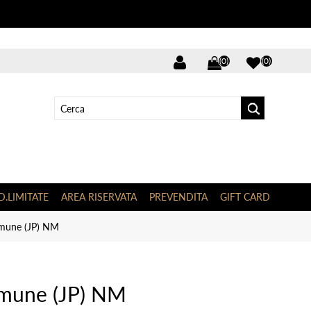
(0)
(0)
D.LIMITATE
AREA RISERVATA
PREVENDITA
GIFT CARD
mune (JP) NM
mune (JP) NM