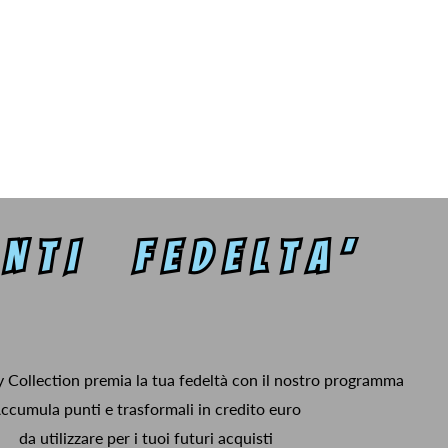
y Collection premia la tua fedeltà con il nostro programma
ccumula punti e trasformali in credito euro
da utilizzare per i tuoi futuri acquisti