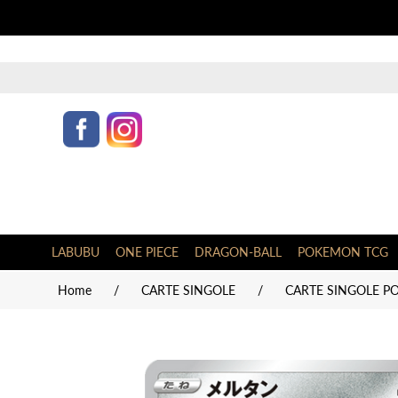
LABUBU
ONE PIECE
DRAGON-BALL
POKEMON TCG
Home
/
CARTE SINGOLE
/
CARTE SINGOLE P