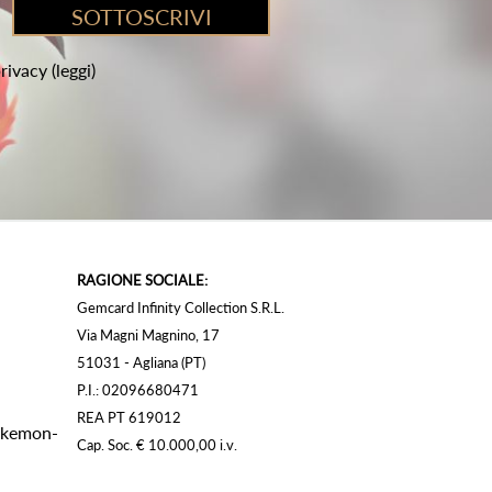
privacy
(leggi)
RAGIONE SOCIALE:
Gemcard Infinity Collection S.R.L.
Via Magni Magnino, 17
51031 - Agliana (PT)
P.I.: 02096680471
REA PT 619012
Pokemon-
Cap. Soc. € 10.000,00 i.v.