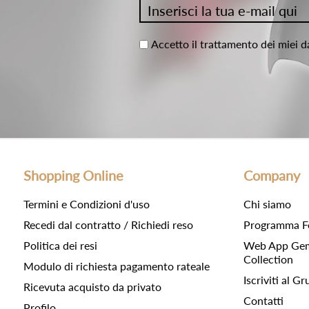
Accetto il trattamento dei miei d
Shopping Online
Company
Termini e Condizioni d'uso
Chi siamo
Recedi dal contratto / Richiedi reso
Programma F
Politica dei resi
Web App Gemc
Collection
Modulo di richiesta pagamento rateale
Iscriviti al 
Ricevuta acquisto da privato
Contatti
Profilo