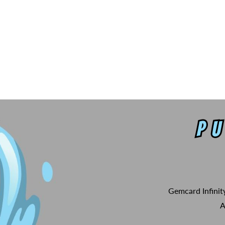
Gemcard Infinit
A