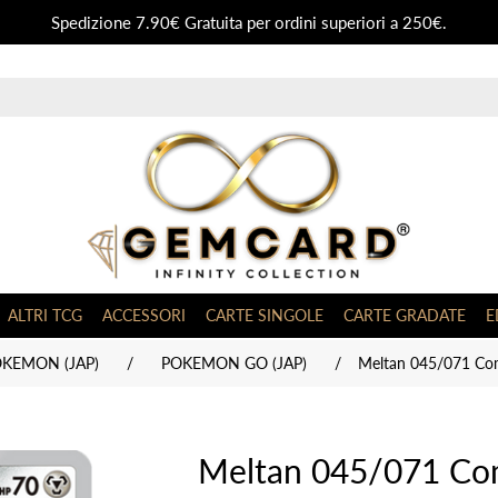
Spedizione 7.90€ Gratuita per ordini superiori a 250€.
ALTRI TCG
ACCESSORI
CARTE SINGOLE
CARTE GRADATE
E
OKEMON (JAP)
/
POKEMON GO (JAP)
/
Meltan 045/071 Co
Meltan 045/071 Co