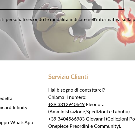
ati personali secondo le modalità indicate nell'informativa sulla 
Servizio Clienti
Hai bisogno di contattarci?
Chiama il numero:
edeltà
+39 3312940649
Eleonora
ard Infinity
(Amministrazione,Spedizioni e Labubu).
+39 3404566983
Giovanni (Collezioni 
Gruppo WhatsApp
Onepiece,Preordini e Community).