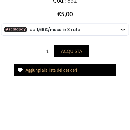
Cod.:
852
€5,00