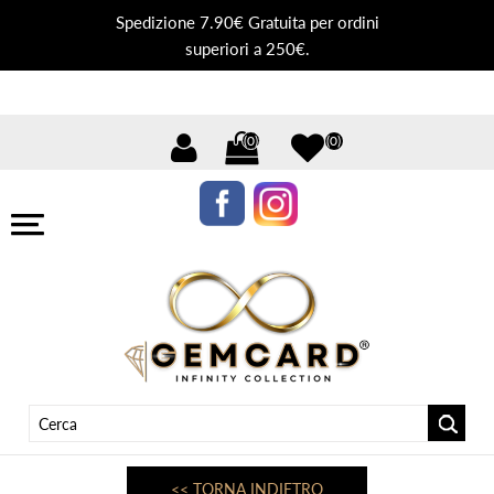
Spedizione 7.90€ Gratuita per ordini
superiori a 250€.
(0)
(0)
<< TORNA INDIETRO