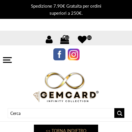
Spedizione 7.90€ Gratuita per ordini
superiori a 250€.
(0)
(0)
<< TORNA INDIETRO