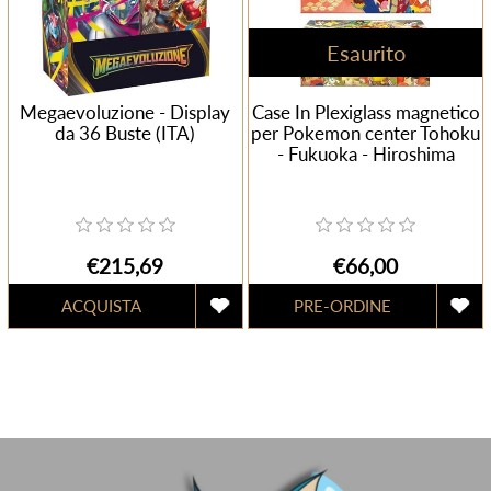
Esaurito
Megaevoluzione - Display
Case In Plexiglass magnetico
da 36 Buste (ITA)
per Pokemon center Tohoku
- Fukuoka - Hiroshima
€215,69
€66,00