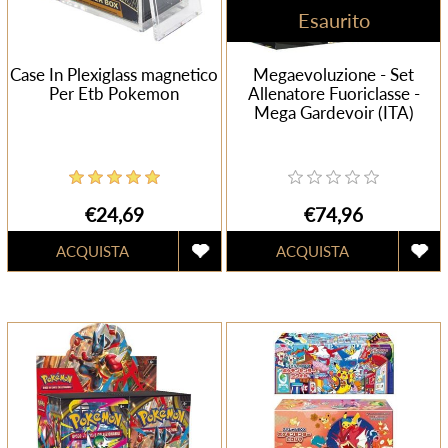
Esaurito
Case In Plexiglass magnetico
Megaevoluzione - Set
Per Etb Pokemon
Allenatore Fuoriclasse -
Mega Gardevoir (ITA)
€24,69
€74,96