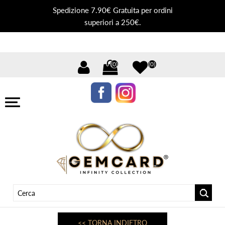
Spedizione 7.90€ Gratuita per ordini
superiori a 250€.
(0)
(0)
<< TORNA INDIETRO