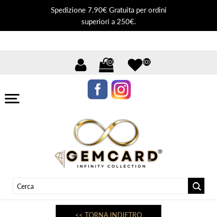
Spedizione 7.90€ Gratuita per ordini
superiori a 250€.
(0)
(0)
<< TORNA INDIETRO