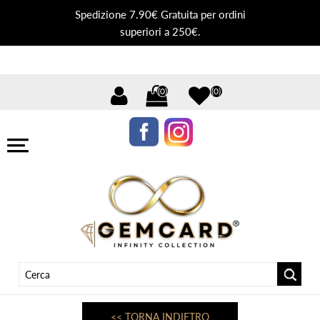
Spedizione 7.90€ Gratuita per ordini
superiori a 250€.
(0)
(0)
<< TORNA INDIETRO