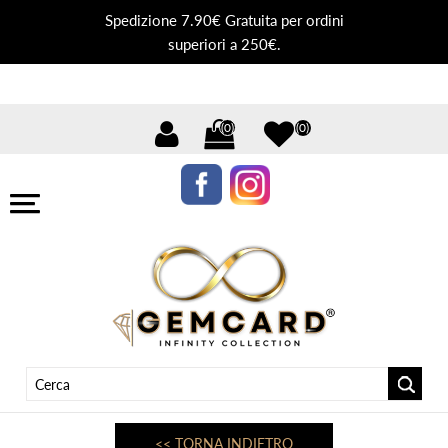
Spedizione 7.90€ Gratuita per ordini
superiori a 250€.
(0)
(0)
<< TORNA INDIETRO