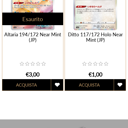
Esaurito
Altaria 194/172 Near Mint
Ditto 117/172 Holo Near
(JP)
Mint (JP)
€3,00
€1,00