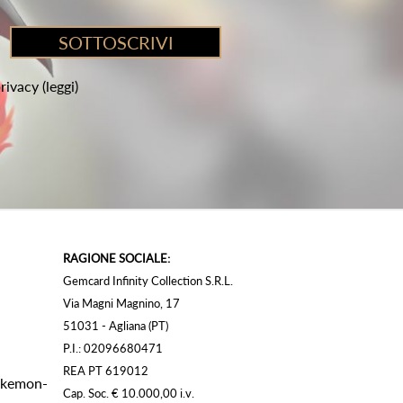
privacy
(leggi)
RAGIONE SOCIALE:
Gemcard Infinity Collection S.R.L.
Via Magni Magnino, 17
51031 - Agliana (PT)
P.I.: 02096680471
REA PT 619012
Pokemon-
Cap. Soc. € 10.000,00 i.v.