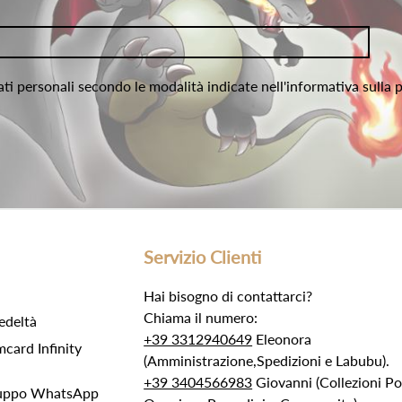
ati personali secondo le modalità indicate nell'informativa sulla 
Servizio Clienti
Hai bisogno di contattarci?
Chiama il numero:
edeltà
+39 3312940649
Eleonora
ard Infinity
(Amministrazione,Spedizioni e Labubu).
+39 3404566983
Giovanni (Collezioni 
Gruppo WhatsApp