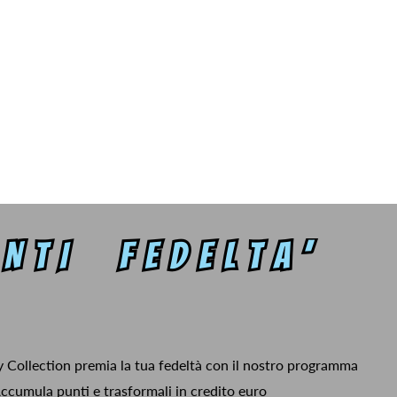
y Collection premia la tua fedeltà con il nostro programma
ccumula punti e trasformali in credito euro