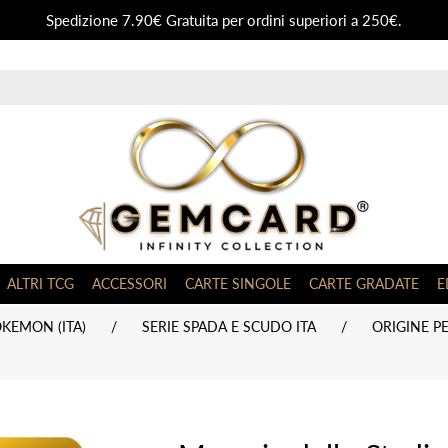
Spedizione 7.90€ Gratuita per ordini superiori a 250€.
ALTRI TCG
ACCESSORI
CARTE SINGOLE
CARTE GRADATE
E
KEMON (ITA)
/
SERIE SPADA E SCUDO ITA
/
ORIGINE PE