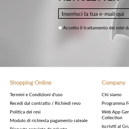
Accetto il trattamento dei miei d
Shopping Online
Company
Termini e Condizioni d'uso
Chi siamo
Recedi dal contratto / Richiedi reso
Programma F
Politica dei resi
Web App Gemc
Collection
Modulo di richiesta pagamento rateale
Iscriviti al 
Ricevuta acquisto da privato