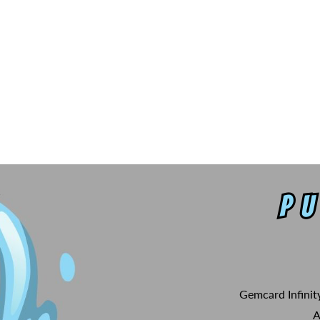
Gemcard Infinit
A