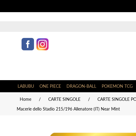
LABUBU
ONE PIECE
DRAGON-BALL
POKEMON TCG
Home
/
CARTE SINGOLE
/
CARTE SINGOLE PO
Macerie dello Stadio 215/196 Allenatore (IT) Near Mint