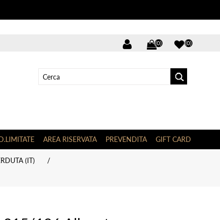
(0)
(0)
D.LIMITATE
AREA RISERVATA
PREVENDITA
GIFT CARD
RDUTA (IT)
/