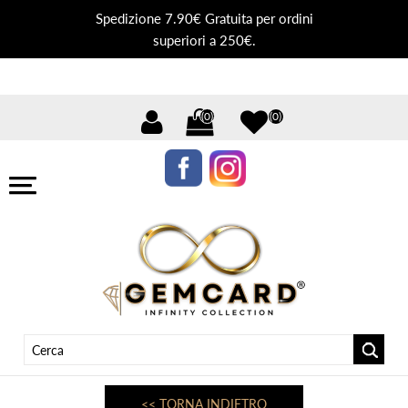
Spedizione 7.90€ Gratuita per ordini
superiori a 250€.
(0)
(0)
<< TORNA INDIETRO