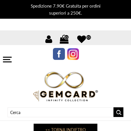
Spedizione 7.90€ Gratuita per ordini
superiori a 250€.
(0)
(0)
<< TORNA INDIETRO