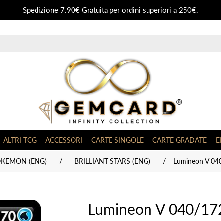
Spedizione 7.90€ Gratuita per ordini superiori a 250€.
ALTRI TCG
ACCESSORI
CARTE SINGOLE
CARTE GRADATE
E
OKEMON (ENG)
/
BRILLIANT STARS (ENG)
/
Lumineon V 040
Lumineon V 040/172