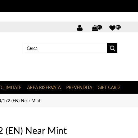
(0)
(0)
D.LIMITATE
AREA RISERVATA
PREVENDITA
GIFT CARD
/172 (EN) Near Mint
 (EN) Near Mint