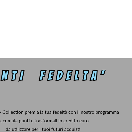
y Collection premia la tua fedeltà con il nostro programma
ccumula punti e trasformali in credito euro
da utilizzare per i tuoi futuri acquisti