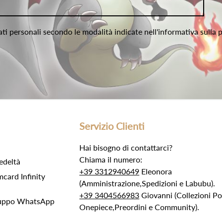
ati personali secondo le modalità indicate nell'informativa sulla 
Servizio Clienti
Hai bisogno di contattarci?
Chiama il numero:
edeltà
+39 3312940649
Eleonora
ard Infinity
(Amministrazione,Spedizioni e Labubu).
+39 3404566983
Giovanni (Collezioni 
Gruppo WhatsApp
Onepiece,Preordini e Community).