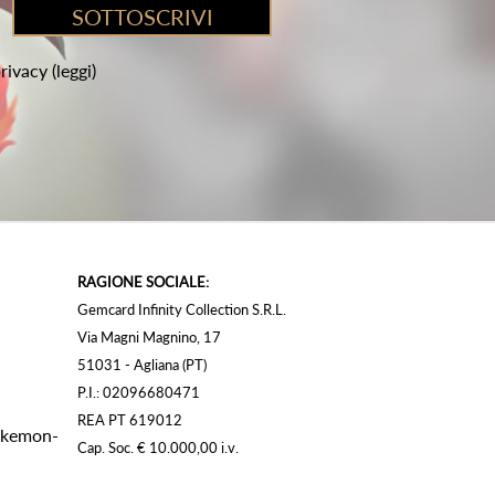
privacy
(leggi)
RAGIONE SOCIALE:
Gemcard Infinity Collection S.R.L.
Via Magni Magnino, 17
51031 - Agliana (PT)
P.I.: 02096680471
REA PT 619012
Pokemon-
Cap. Soc. € 10.000,00 i.v.