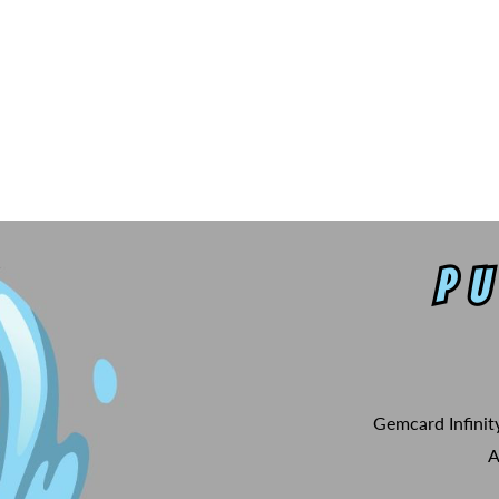
Gemcard Infinit
A