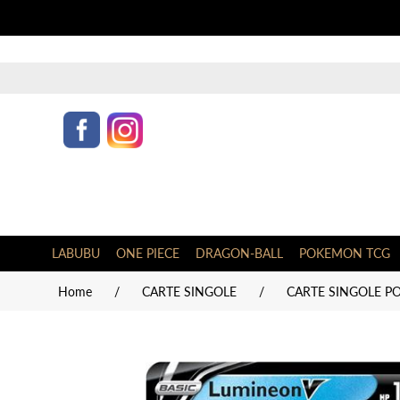
LABUBU
ONE PIECE
DRAGON-BALL
POKEMON TCG
Home
/
CARTE SINGOLE
/
CARTE SINGOLE P