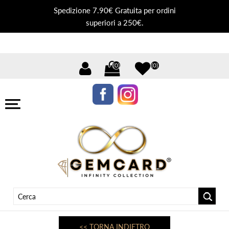
Spedizione 7.90€ Gratuita per ordini
superiori a 250€.
(0)
(0)
<< TORNA INDIETRO