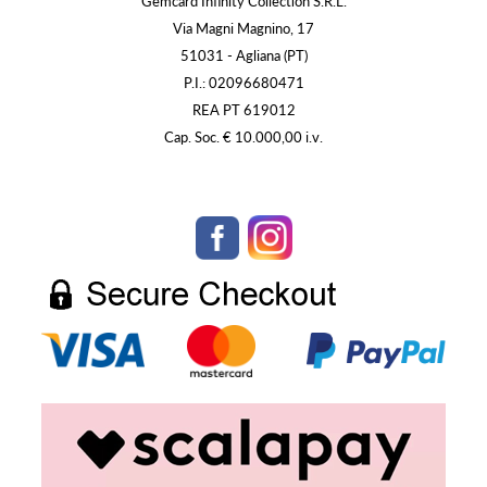
Gemcard Infinity Collection S.R.L.
Via Magni Magnino, 17
51031 - Agliana (PT)
P.I.: 02096680471
REA PT 619012
Cap. Soc. € 10.000,00 i.v.