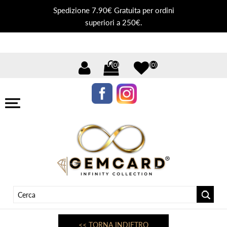
Spedizione 7.90€ Gratuita per ordini
superiori a 250€.
(0)
(0)
<< TORNA INDIETRO