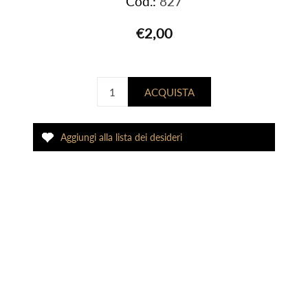
Cod.:
827
€2,00