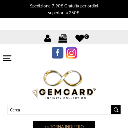
Spedizione 7.90€ Gratuita per ordini
superiori a 250€.
(0)
(0)
<< TORNA INDIETRO