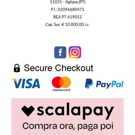
51031 - Agliana (PT)
P.I.: 02096680471
REA PT 619012
Cap. Soc. € 10.000,00 i.v.