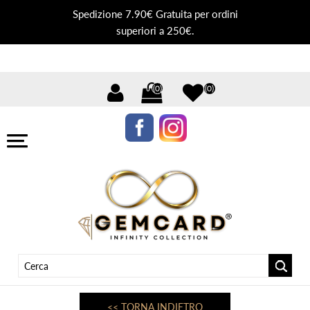
Spedizione 7.90€ Gratuita per ordini
superiori a 250€.
(0)
(0)
<< TORNA INDIETRO