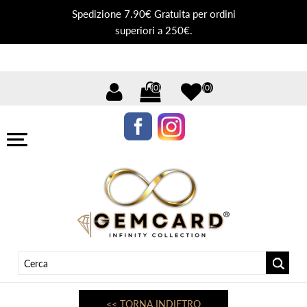
Spedizione 7.90€ Gratuita per ordini
superiori a 250€.
(0)
(0)
<< TORNA INDIETRO