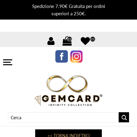
Spedizione 7.90€ Gratuita per ordini
superiori a 250€.
(0)
(0)
<< TORNA INDIETRO