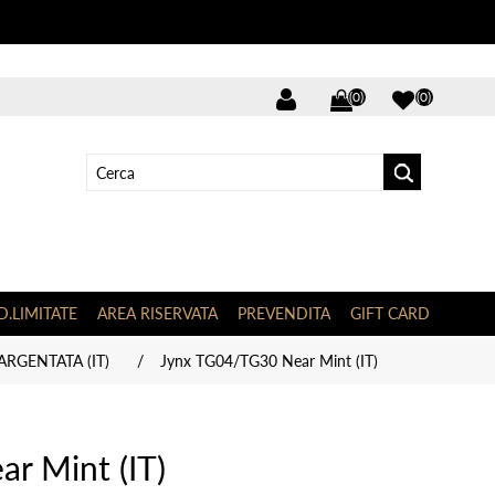
(0)
(0)
D.LIMITATE
AREA RISERVATA
PREVENDITA
GIFT CARD
RGENTATA (IT)
/
Jynx TG04/TG30 Near Mint (IT)
r Mint (IT)