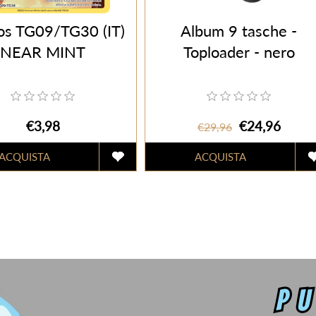
os TG09/TG30 (IT)
Album 9 tasche -
NEAR MINT
Toploader - nero
€3,98
€24,96
€29,96