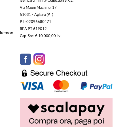
Gemcard Infinity Collection S.R.L.
Via Magni Magnino, 17
51031 - Agliana (PT)
P.I.: 02096680471
REA PT 619012
Pokemon-
Cap. Soc. € 10.000,00 i.v.