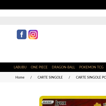
LABUBU
ONE PIECE
DRAGON-BALL
POKEMON TCG
Home
/
CARTE SINGOLE
/
CARTE SINGOLE PO