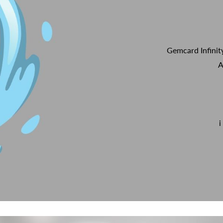
Gemcard Infinit
A
i