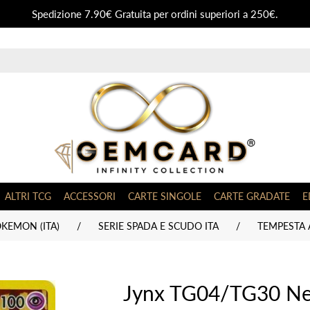
Spedizione 7.90€ Gratuita per ordini superiori a 250€.
ALTRI TCG
ACCESSORI
CARTE SINGOLE
CARTE GRADATE
E
KEMON (ITA)
/
SERIE SPADA E SCUDO ITA
/
TEMPESTA A
Jynx TG04/TG30 Nea