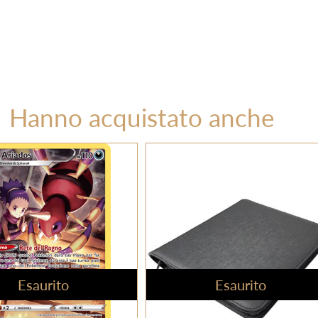
Hanno acquistato anche
Esaurito
Esaurito