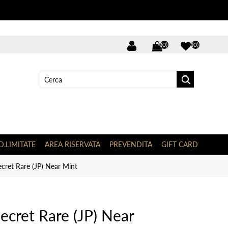
(0)
(0)
D.LIMITATE
AREA RISERVATA
PREVENDITA
GIFT CARD
cret Rare (JP) Near Mint
ecret Rare (JP) Near