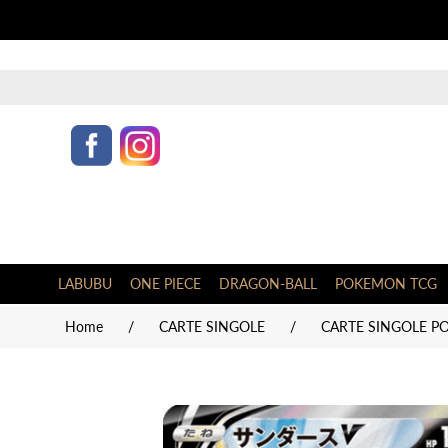
LABUBU
ONE PIECE
DRAGON-BALL
POKEMON TCG
Home
/
CARTE SINGOLE
/
CARTE SINGOLE P