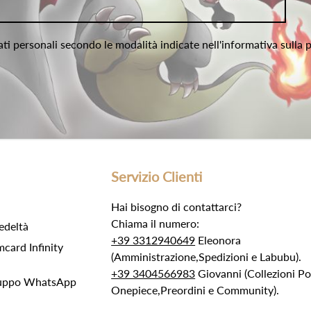
ati personali secondo le modalità indicate nell'informativa sulla 
Servizio Clienti
Hai bisogno di contattarci?
Chiama il numero:
edeltà
+39 3312940649
Eleonora
ard Infinity
(Amministrazione,Spedizioni e Labubu).
+39 3404566983
Giovanni (Collezioni 
Gruppo WhatsApp
Onepiece,Preordini e Community).