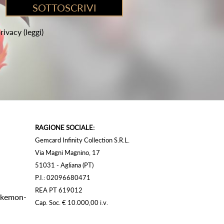
privacy
(leggi)
RAGIONE SOCIALE:
Gemcard Infinity Collection S.R.L.
Via Magni Magnino, 17
51031 - Agliana (PT)
P.I.: 02096680471
REA PT 619012
Pokemon-
Cap. Soc. € 10.000,00 i.v.