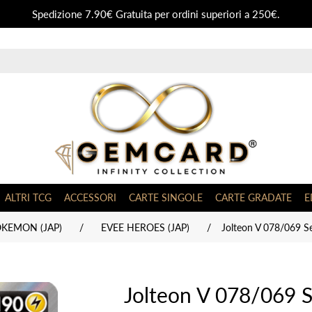
Spedizione 7.90€ Gratuita per ordini superiori a 250€.
ALTRI TCG
ACCESSORI
CARTE SINGOLE
CARTE GRADATE
E
OKEMON (JAP)
/
EVEE HEROES (JAP)
/
Jolteon V 078/069 Se
Jolteon V 078/069 S