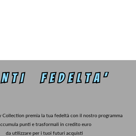
y Collection premia la tua fedeltà con il nostro programma
ccumula punti e trasformali in credito euro
da utilizzare per i tuoi futuri acquisti