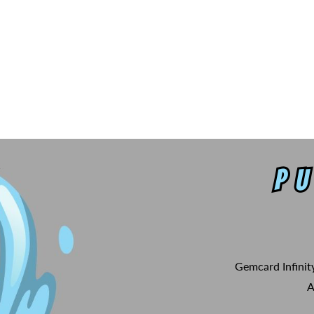
Gemcard Infinit
A