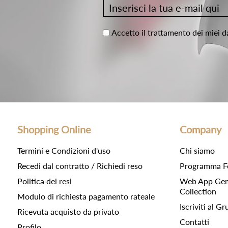
Accetto il trattamento dei miei d
Shopping Online
Company
Termini e Condizioni d'uso
Chi siamo
Recedi dal contratto / Richiedi reso
Programma F
Politica dei resi
Web App Gemc
Collection
Modulo di richiesta pagamento rateale
Iscriviti al 
Ricevuta acquisto da privato
Contatti
Profilo