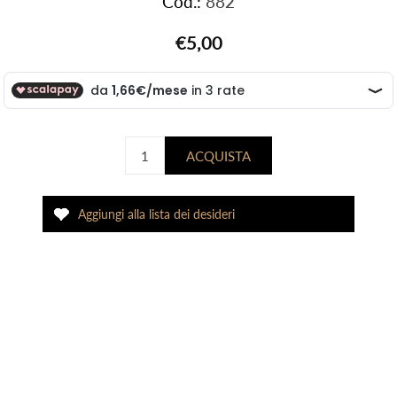
Cod.:
882
€5,00