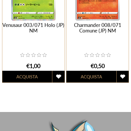
Venusaur 003/071 Holo (JP)
Charmander 008/071
NM
Comune (JP) NM
€1,00
€0,50