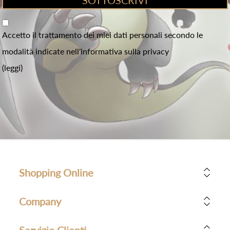
Accetto il trattamento dei miei dati personali secondo le
modalità indicate nell'informativa sulla privacy
(leggi)
Shopping Online
Company
Servizio Clienti