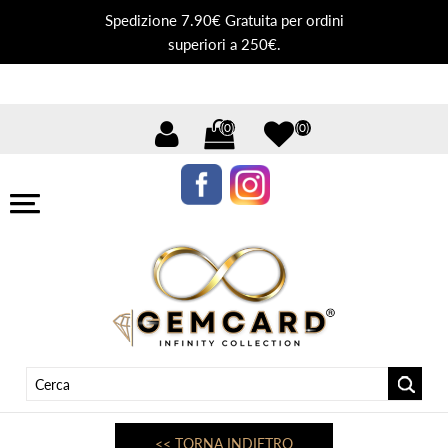
Spedizione 7.90€ Gratuita per ordini
superiori a 250€.
(0)
(0)
<< TORNA INDIETRO