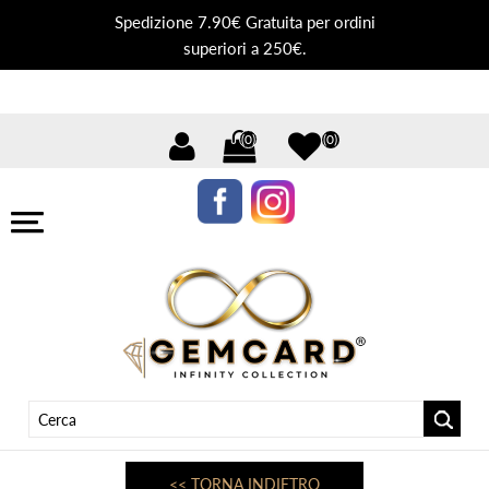
Spedizione 7.90€ Gratuita per ordini
superiori a 250€.
(0)
(0)
<< TORNA INDIETRO