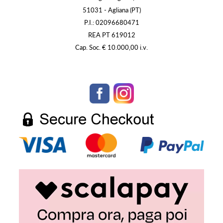
51031 - Agliana (PT)
P.I.: 02096680471
REA PT 619012
Cap. Soc. € 10.000,00 i.v.