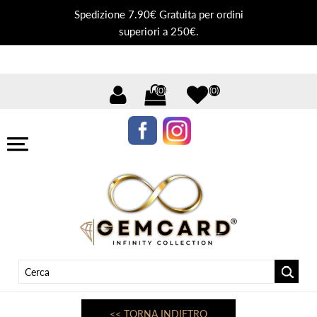
Spedizione 7.90€ Gratuita per ordini
superiori a 250€.
(0)
(0)
<< TORNA INDIETRO