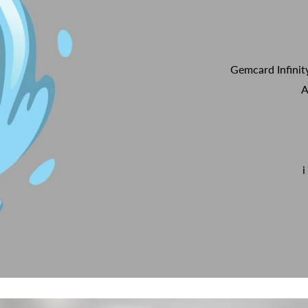
Gemcard Infinit
A
i