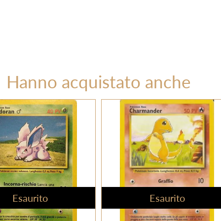
Hanno acquistato anche
Esaurito
Esaurito