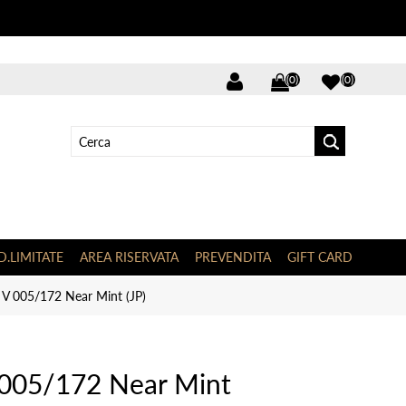
(0)
(0)
D.LIMITATE
AREA RISERVATA
PREVENDITA
GIFT CARD
e V 005/172 Near Mint (JP)
 005/172 Near Mint