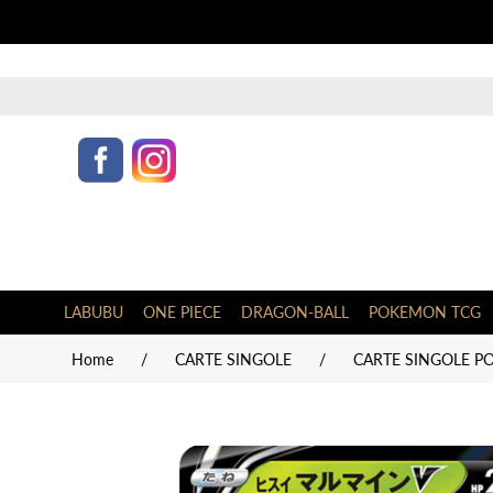
LABUBU
ONE PIECE
DRAGON-BALL
POKEMON TCG
Home
/
CARTE SINGOLE
/
CARTE SINGOLE P