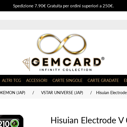
Spedizione 7.90€ Gratuita per ordini superiori a 250€.
ALTRI TCG
ACCESSORI
CARTE SINGOLE
CARTE GRADATE
E
OKEMON (JAP)
/
VSTAR UNIVERSE (JAP)
/
Hisuian Electrod
Hisuian Electrode V