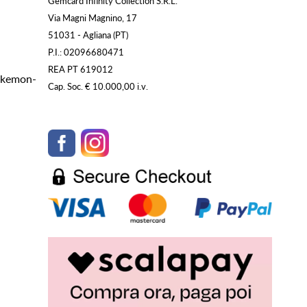
Gemcard Infinity Collection S.R.L.
Via Magni Magnino, 17
51031 - Agliana (PT)
P.I.: 02096680471
REA PT 619012
Pokemon-
Cap. Soc. € 10.000,00 i.v.