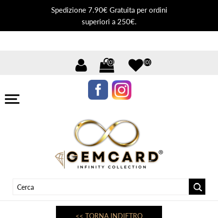
Spedizione 7.90€ Gratuita per ordini
superiori a 250€.
(0)
(0)
<< TORNA INDIETRO