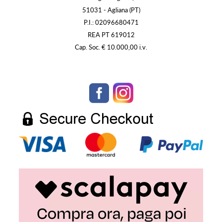
51031 - Agliana (PT)
P.I.: 02096680471
REA PT 619012
Cap. Soc. € 10.000,00 i.v.