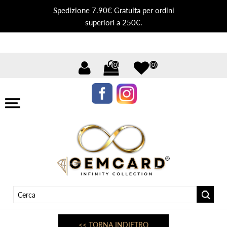
Spedizione 7.90€ Gratuita per ordini
superiori a 250€.
(0)
(0)
<< TORNA INDIETRO