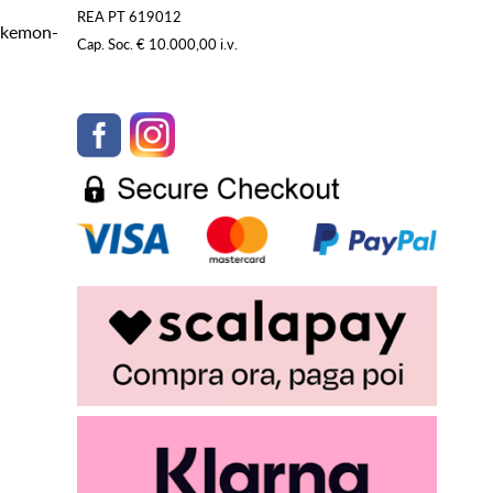
REA PT 619012
Pokemon-
Cap. Soc. € 10.000,00 i.v.