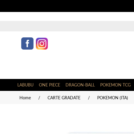
LABUBU
ONE PIECE
DRAGON-BALL
POKEMON TCG
Home
/
CARTE GRADATE
/
POKEMON (ITA)