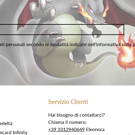
ati personali secondo le modalità indicate nell'informativa sulla 
Servizio Clienti
Hai bisogno di contattarci?
Chiama il numero:
edeltà
+39 3312940649
Eleonora
ard Infinity