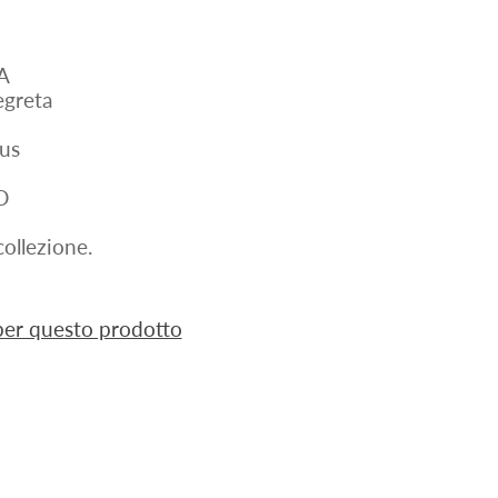
A
greta
us
D
ollezione.
 per questo prodotto