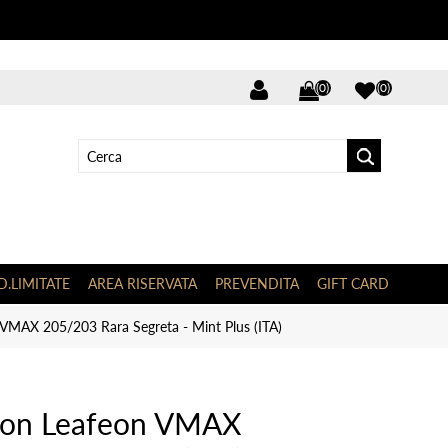
(0)
(0)
D.LIMITATE
AREA RISERVATA
PREVENDITA
GIFT CARD
MAX 205/203 Rara Segreta - Mint Plus (ITA)
mon Leafeon VMAX