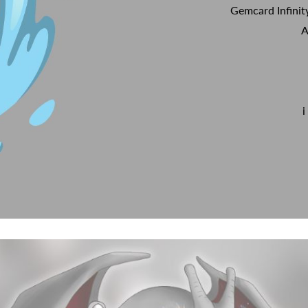
Gemcard Infinit
A
i