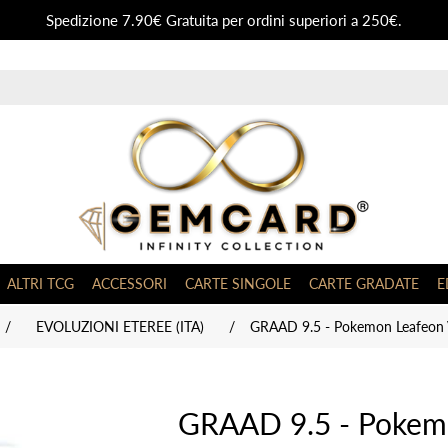
Spedizione 7.90€ Gratuita per ordini superiori a 250€.
ALTRI TCG
ACCESSORI
CARTE SINGOLE
CARTE GRADATE
E
/
EVOLUZIONI ETEREE (ITA)
/
GRAAD 9.5 - Pokemon Leafeon V
GRAAD 9.5 - Poke