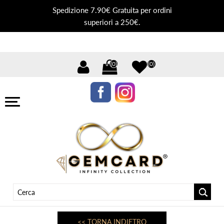
Spedizione 7.90€ Gratuita per ordini
superiori a 250€.
(0)
(0)
<< TORNA INDIETRO