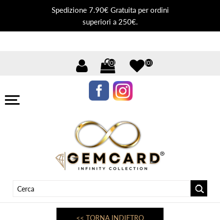
Spedizione 7.90€ Gratuita per ordini
superiori a 250€.
(0)
(0)
<< TORNA INDIETRO