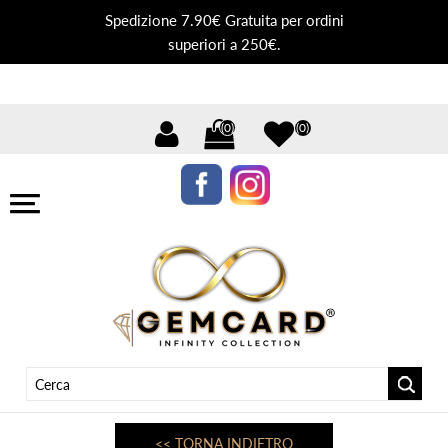
Spedizione 7.90€ Gratuita per ordini
superiori a 250€.
(0)
(0)
<< TORNA INDIETRO