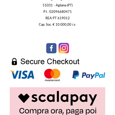
51031 - Agliana (PT)
P.I.: 02096680471
REA PT 619012
Cap. Soc. € 10.000,00 i.v.