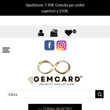
Spedizione 7.90€ Gratuita per ordini
superiori a 250€.
(0)
(0)
<< TORNA INDIETRO