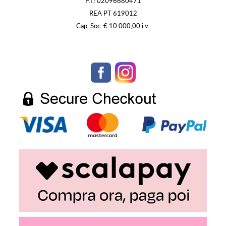
P.I.: 02096680471
REA PT 619012
Cap. Soc. € 10.000,00 i.v.