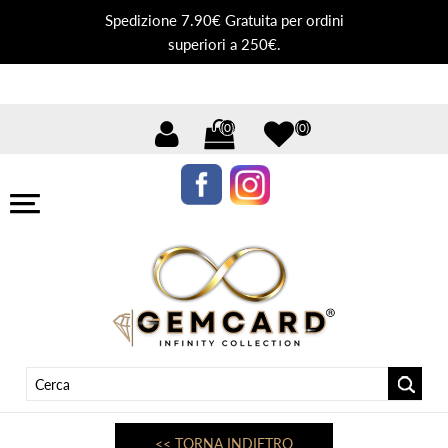
Spedizione 7.90€ Gratuita per ordini
superiori a 250€.
(0)
(0)
<< TORNA INDIETRO