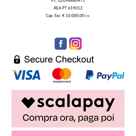
P.I.: 02096680471
REA PT 619012
Cap. Soc. € 10.000,00 i.v.